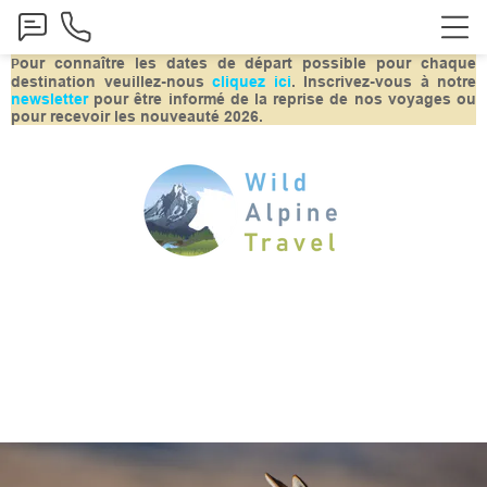
our connaître les dates de départ possible pour chaque
P
destination veuillez-nous
cliquez ici
.
Inscrivez-vous à notre
newsletter
pour être informé de la reprise de nos voyages ou
pour recevoir les nouveauté 2026.